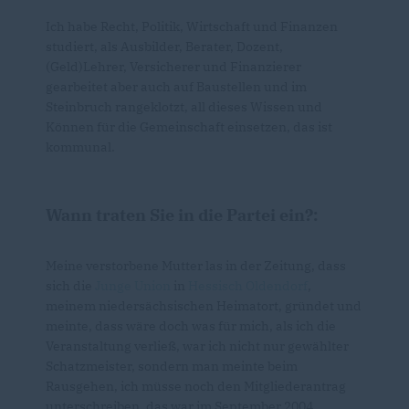
Ich habe Recht, Politik, Wirtschaft und Finanzen
studiert, als Ausbilder, Berater, Dozent,
(Geld)Lehrer, Versicherer und Finanzierer
gearbeitet aber auch auf Baustellen und im
Steinbruch rangeklotzt, all dieses Wissen und
Können für die Gemeinschaft einsetzen, das ist
kommunal.
Wann traten Sie in die Partei ein?:
Meine verstorbene Mutter las in der Zeitung, dass
sich die
Junge Union
in
Hessisch Oldendorf
,
meinem niedersächsischen Heimatort, gründet und
meinte, dass wäre doch was für mich, als ich die
Veranstaltung verließ, war ich nicht nur gewählter
Schatzmeister, sondern man meinte beim
Rausgehen, ich müsse noch den Mitgliederantrag
unterschreiben, das war im September 2004.