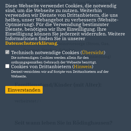
Finanzen und Wirtschaft - ohne Moos nix los,
Diese Webseite verwendet Cookies, die notwendig
gilt gerade auch für Gemeinden
sind, um die Webseite zu nutzen. Weiterhin
verwenden wir Dienste von Drittanbietern, die uns
helfen, unser Webangebot zu verbessern (Website-
Ordnung und Sicherheit - nur wo Menschen
Optmierung). Für die Verwendung bestimmter
sich sicher fühlen, können Kinder geborgen
Dienste, benötigen wir Ihre Einwilligung. Ihre
aufwachsen
Einwilligung können Sie jederzeit widerrufen. Weitere
Informationen finden Sie in unserer
Datenschutzerklärung
.
Infrastruktur - Daseinsvorsorge (Strom, Gas,
Internet, Straßen, Schulen,
Technisch notwendige Cookies (
Übersicht
)
Einkaufsmöglichkeiten, Gewerbeansiedlung)
Die notwendigen Cookies werden allein für den
ordnungsgemäßen Gebrauch der Webseite benötigt.
ist die Kernaufgabe jeder Gemeinde
Cookies von Drittanbietern (
Hinweis
)
Derzeit verzichten wir auf Scripte von Drittanbietern auf der
Webseite.
Familienstand/Kinder (mit Alter):
Einverstanden
verheiratet / -
Seit wann leben Sie in Rödinghausen?