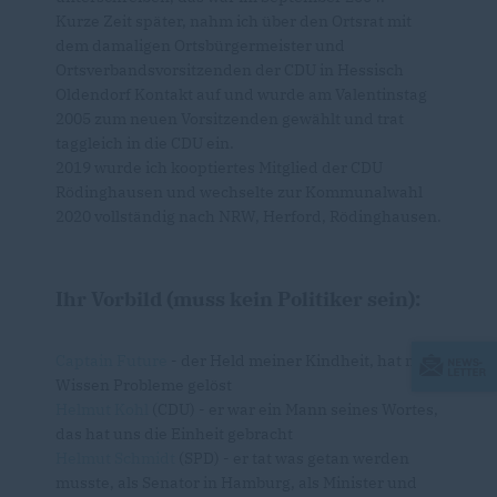
Kurze Zeit später, nahm ich über den Ortsrat mit
dem damaligen Ortsbürgermeister und
Ortsverbandsvorsitzenden der CDU in Hessisch
Oldendorf Kontakt auf und wurde am Valentinstag
2005 zum neuen Vorsitzenden gewählt und trat
taggleich in die CDU ein.
2019 wurde ich kooptiertes Mitglied der CDU
Rödinghausen und wechselte zur Kommunalwahl
2020 vollständig nach NRW, Herford, Rödinghausen.
Ihr Vorbild (muss kein Politiker sein):
Captain Future
- der Held meiner Kindheit, hat mit
Wissen Probleme gelöst
Helmut Kohl
(CDU) - er war ein Mann seines Wortes,
das hat uns die Einheit gebracht
Helmut Schmidt
(SPD) - er tat was getan werden
musste, als Senator in Hamburg, als Minister und