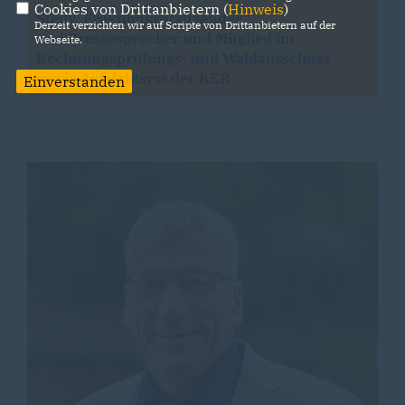
Cookies von Drittanbietern (
Hinweis
)
Stellv. Fraktionsvorsitzender
Derzeit verzichten wir auf Scripte von Drittanbietern auf der
und Pressesprecher und Mitglied im
Webseite.
Rechnungsprüfungs- und Wahlausschuss
sowie Aufsichtsrat der KER
Einverstanden