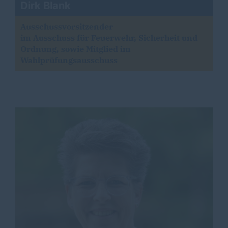
Dirk Blank
Ausschussvorsitzender
im Ausschuss für Feuerwehr, Sicherheit und
Ordnung, sowie Mitglied im
Wahlprüfungsausschuss