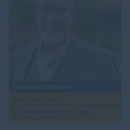
Sebastian Hoffmann
Stellv. Bürgermeister
HauptFinanz-, Betriebs-, Rechnungsprüfungs-
und Wahlprüfungsausschuss, sowie
Aufsichtsrat der KER