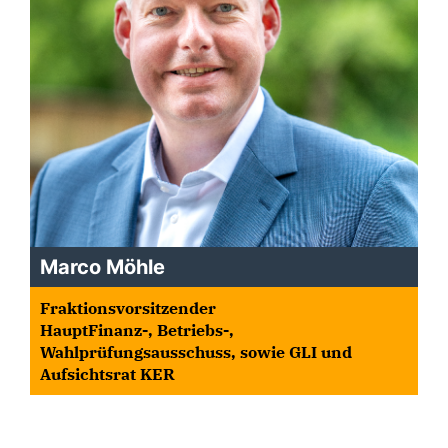
Marco Möhle
Fraktionsvorsitzender
HauptFinanz-, Betriebs-,
Wahlprüfungsausschuss, sowie GLI und
Aufsichtsrat KER